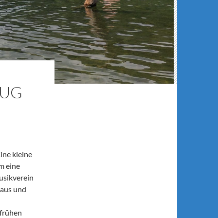
LUG
ine kleine
m eine
usikverein
taus und
 frühen