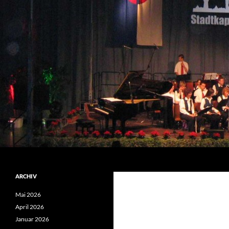
Zum
Inhalt
springen
Suchen
Stadtkapelle Ladenburg e.V. 1993
ARCHIV
Mai 2026
April 2026
Januar 2026