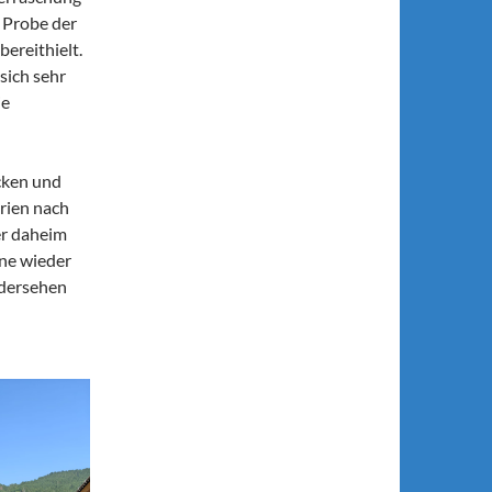
 Probe der
bereithielt.
sich sehr
ie
cken und
rien nach
er daheim
rne wieder
edersehen