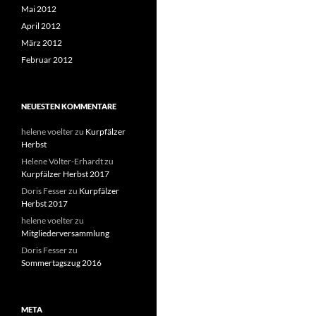
Mai 2012
April 2012
März 2012
Februar 2012
NEUESTEN KOMMENTARE
helene voelter
zu
Kurpfälzer
Herbst
Helene Völter-Erhardt
zu
Kurpfälzer Herbst 2017
Doris Fesser
zu
Kurpfälzer
Herbst 2017
helene voelter
zu
Mitgliederversammlung
Doris Fesser
zu
Sommertagszug 2016
META