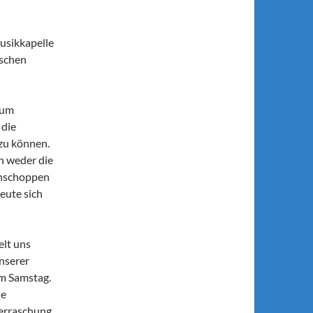
usikkapelle
sschen
zum
 die
zu können.
n weder die
ühschoppen
eute sich
elt uns
nserer
am Samstag.
ne
berraschung