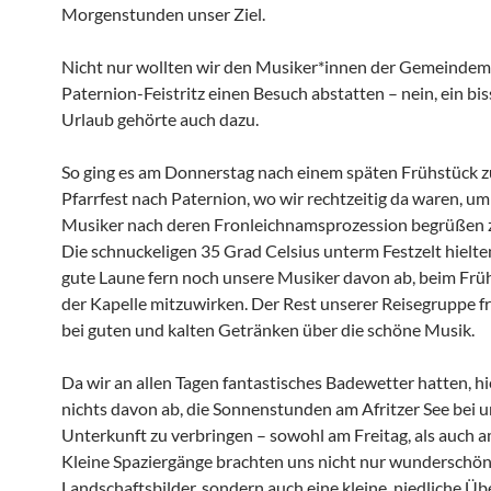
Morgenstunden unser Ziel.
Nicht nur wollten wir den Musiker*innen der Gemeindem
Paternion-Feistritz einen Besuch abstatten – nein, ein bi
Urlaub gehörte auch dazu.
So ging es am Donnerstag nach einem späten Frühstück 
Pfarrfest nach Paternion, wo wir rechtzeitig da waren, um
Musiker nach deren Fronleichnamsprozession begrüßen 
Die schnuckeligen 35 Grad Celsius unterm Festzelt hielte
gute Laune fern noch unsere Musiker davon ab, beim Fr
der Kapelle mitzuwirken. Der Rest unserer Reisegruppe fr
bei guten und kalten Getränken über die schöne Musik.
Da wir an allen Tagen fantastisches Badewetter hatten, hi
nichts davon ab, die Sonnenstunden am Afritzer See bei u
Unterkunft zu verbringen – sowohl am Freitag, als auch 
Kleine Spaziergänge brachten uns nicht nur wunderschö
Landschaftsbilder, sondern auch eine kleine, niedliche Ü