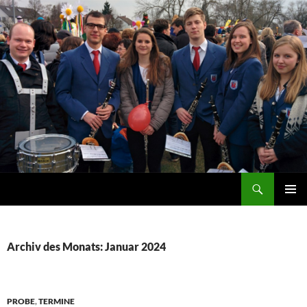
Zum
Inhalt
springen
Suchen
Stadtkapelle Ladenburg e.V. 1993
PRIMÄR
MENÜ
Archiv des Monats: Januar 2024
PROBE
,
TERMINE