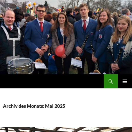
Zum
Inhalt
springen
Suchen
Stadtkapelle Ladenburg e.V. 1993
PRIMÄR
MENÜ
Archiv des Monats: Mai 2025